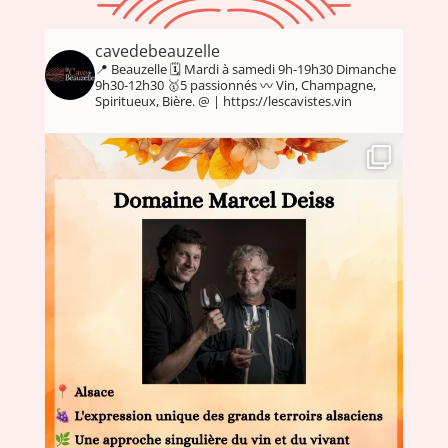
cavedebeauzelle
📍 Beauzelle
🗓 Mardi à samedi 9h-19h30
Dimanche
9h30-12h30
🥇5 passionnés
〰️ Vin, Champagne,
Spiritueux, Bière.
@ | https://lescavistes.vin