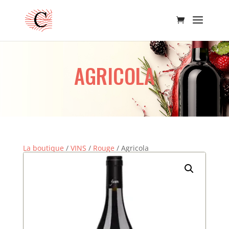
AGRICOLA
La boutique
/
VINS
/
Rouge
/ Agricola