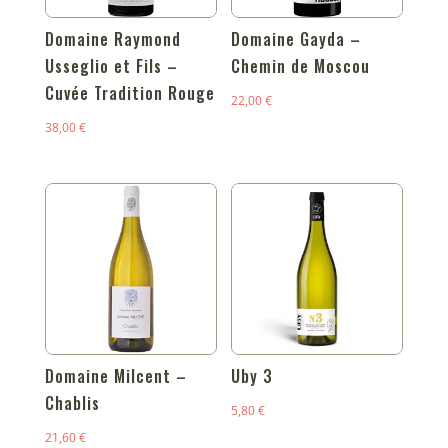
Domaine Raymond
Domaine Gayda –
Usseglio et Fils –
Chemin de Moscou
Cuvée Tradition Rouge
22,00
€
38,00
€
Domaine Milcent –
Uby 3
Chablis
5,80
€
21,60
€