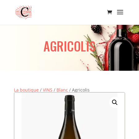
AGRICOLIS
La boutique
/
VINS
/
Blanc
/ Agricolis