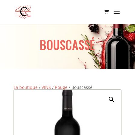
BOUSCASSÉ
La boutique
/
VINS
/
Rouge
/ Bouscassé